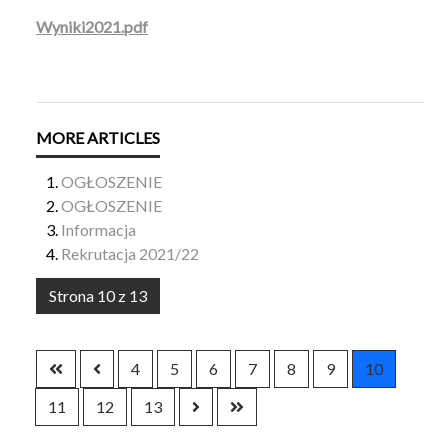
Wyniki2021.pdf
OGŁOSZENIE
OGŁOSZENIE
Informacja
Rekrutacja 2021/22
Strona 10 z 13
4
5
6
7
8
9
10
11
12
13