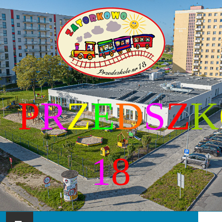
P
R
Z
E
D
S
Z
K
1
8