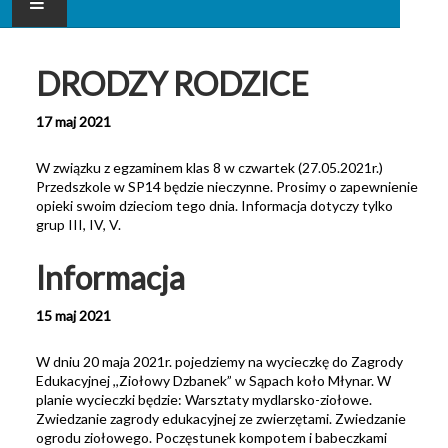
AKTUALNOŚCI
DRODZY RODZICE
NASZE PRZEDSZKOLE
17 maj 2021
DLA RODZICA
W związku z egzaminem klas 8 w czwartek (27.05.2021r.)
Przedszkole w SP14 będzie nieczynne. Prosimy o zapewnienie
GALERIA
opieki swoim dzieciom tego dnia. Informacja dotyczy tylko
grup III, IV, V.
KONTAKT
Informacja
15 maj 2021
W dniu 20 maja 2021r. pojedziemy na wycieczkę do Zagrody
Edukacyjnej ,,Ziołowy Dzbanek” w Sąpach koło Młynar. W
planie wycieczki będzie: Warsztaty mydlarsko-ziołowe.
Zwiedzanie zagrody edukacyjnej ze zwierzętami. Zwiedzanie
ogrodu ziołowego. Poczęstunek kompotem i babeczkami