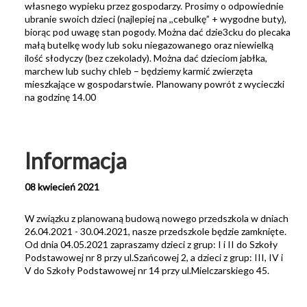
własnego wypieku przez gospodarzy. Prosimy o odpowiednie
ubranie swoich dzieci (najlepiej na ,,cebulkę” + wygodne buty),
biorąc pod uwagę stan pogody. Można dać dzie3cku do plecaka
małą butelkę wody lub soku niegazowanego oraz niewielką
ilość słodyczy (bez czekolady). Można dać dzieciom jabłka,
marchew lub suchy chleb – będziemy karmić zwierzęta
mieszkające w gospodarstwie. Planowany powrót z wycieczki
na godzinę 14.00
Informacja
08 kwiecień 2021
W związku z planowaną budową nowego przedszkola w dniach
26.04.2021 - 30.04.2021, nasze przedszkole będzie zamknięte.
Od dnia 04.05.2021 zapraszamy dzieci z grup: I i II do Szkoły
Podstawowej nr 8 przy ul.Szańcowej 2, a dzieci z grup: III, IV i
V do Szkoły Podstawowej nr 14 przy ul.Mielczarskiego 45.