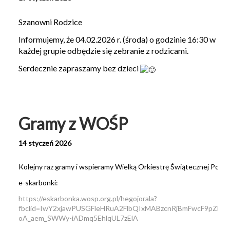
Szanowni Rodzice
Informujemy, że 04.02.2026 r. (środa) o godzinie 16:30 w
każdej grupie odbędzie się zebranie z rodzicami.
Serdecznie zapraszamy bez dzieci
Gramy z WOŚP
14 styczeń 2026
Kolejny raz gramy i wspieramy Wielką Orkiestrę Świątecznej Pomo
e-skarbonki:
https://eskarbonka.wosp.org.pl/hegojorala?
fbclid=IwY2xjawPUSGFleHRuA2FlbQIxMABzcnRjBmFwcF9pZB
oA_aem_SWWy-iADmq5EhlqUL7zElA