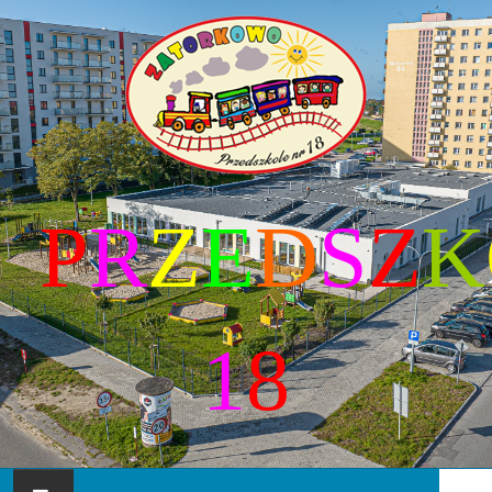
P
R
Z
E
D
S
Z
K
1
8