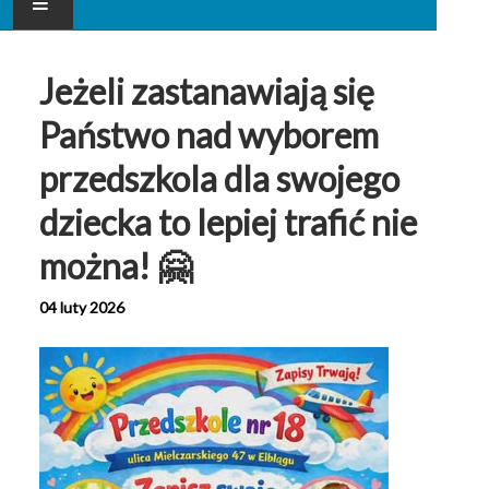
AKTUALNOŚCI
Jeżeli zastanawiają się
NASZE PRZEDSZKOLE
Państwo nad wyborem
DLA RODZICA
przedszkola dla swojego
dziecka to lepiej trafić nie
GALERIA
można! 🤗
KONTAKT
04 luty 2026