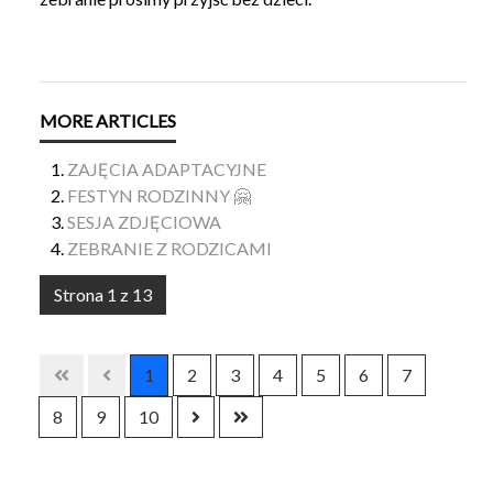
ZAJĘCIA ADAPTACYJNE
FESTYN RODZINNY 🤗
SESJA ZDJĘCIOWA
ZEBRANIE Z RODZICAMI
Strona 1 z 13
1
2
3
4
5
6
7
8
9
10