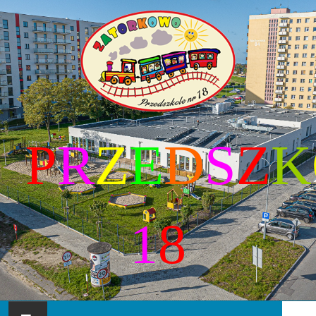
P
R
Z
E
D
S
Z
K
1
8