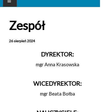
AKTUALNOŚCI
Zespół
NASZE PRZEDSZKOLE
DLA RODZICA
26 sierpień 2024
GALERIA
DYREKTOR:
KONTAKT
mgr Anna Krasowska
WICEDYREKTOR:
mgr Beata Bołba