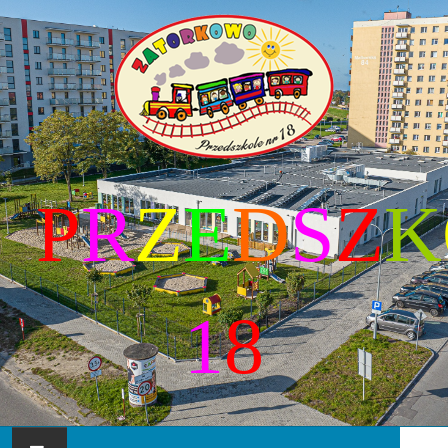
P
R
Z
E
D
S
Z
K
1
8