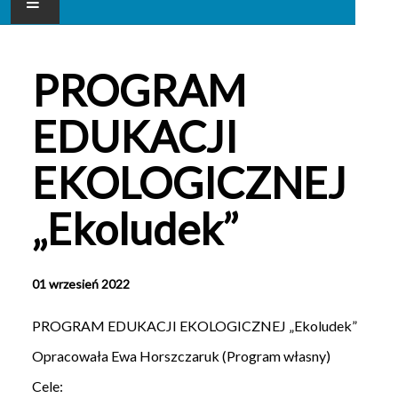
AKTUALNOŚCI
PROGRAM
NASZE PRZEDSZKOLE
EDUKACJI
DLA RODZICA
EKOLOGICZNEJ
GALERIA
„Ekoludek”
KONTAKT
01 wrzesień 2022
PROGRAM EDUKACJI EKOLOGICZNEJ „Ekoludek”
Opracowała Ewa Horszczaruk (Program własny)
Cele: