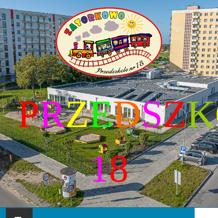
P
R
Z
E
D
S
Z
K
1
8