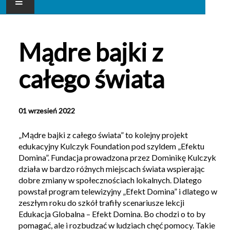
AKTUALNOŚCI
Mądre bajki z
NASZE PRZEDSZKOLE
całego świata
DLA RODZICA
GALERIA
01 wrzesień 2022
KONTAKT
„Mądre bajki z całego świata” to kolejny projekt
edukacyjny Kulczyk Foundation pod szyldem „Efektu
Domina”. Fundacja prowadzona przez Dominikę Kulczyk
działa w bardzo różnych miejscach świata wspierając
dobre zmiany w społecznościach lokalnych. Dlatego
powstał program telewizyjny „Efekt Domina” i dlatego w
zeszłym roku do szkół trafiły scenariusze lekcji
Edukacja Globalna – Efekt Domina. Bo chodzi o to by
pomagać, ale i rozbudzać w ludziach chęć pomocy. Takie