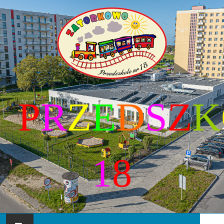
P
R
Z
E
D
S
Z
K
1
8