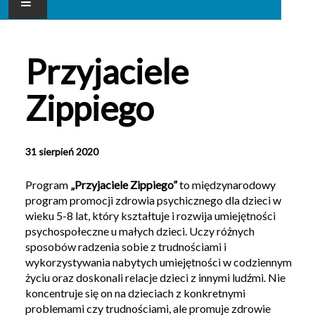
AKTUALNOŚCI
Przyjaciele
NASZE PRZEDSZKOLE
Zippiego
DLA RODZICA
GALERIA
31 sierpień 2020
KONTAKT
Program
„Przyjaciele Zippiego”
to międzynarodowy
program promocji zdrowia psychicznego dla dzieci w
wieku 5-8 lat, który kształtuje i rozwija umiejętności
psychospołeczne u małych dzieci. Uczy różnych
sposobów radzenia sobie z trudnościami i
wykorzystywania nabytych umiejętności w codziennym
życiu oraz doskonali relacje dzieci z innymi ludźmi. Nie
koncentruje się on na dzieciach z konkretnymi
problemami czy trudnościami, ale promuje zdrowie