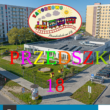
P
R
Z
E
D
S
Z
K
1
8